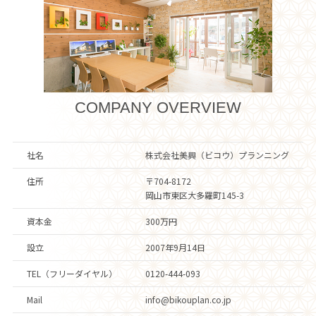
COMPANY OVERVIEW
社名
株式会社美興（ビコウ）プランニング
住所
〒704-8172
岡山市東区大多羅町145-3
資本金
300万円
設立
2007年9月14日
TEL（フリーダイヤル）
0120-444-093
Mail
info@bikouplan.co.jp