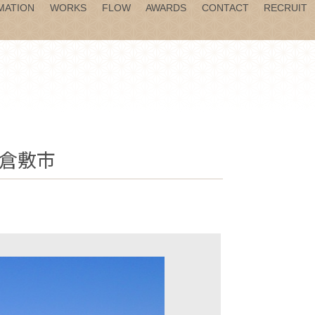
MATION
WORKS
FLOW
AWARDS
CONTACT
RECRUIT
 倉敷市