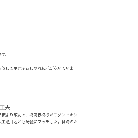
です。
ち放しの足元はおしゃれに花が咲いていま
工夫
平板より頑丈で、縞鋼板模様がモダンでオシ
人工芝目地とも綺麗にマッチした。側溝のふ