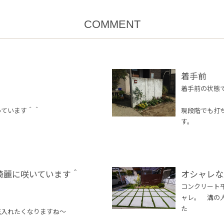
COMMENT
着手前
着手前の状態
っています＾＾
現段階でも打
す。
綺麗に咲いています＾
オシャレな
コンクリート
ャレ。 溝の
た
花入れたくなりますね～