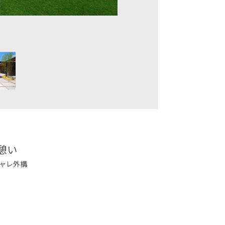
憩い
ャレ外構