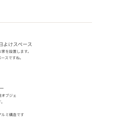
日よけスペース
お家を設置します。
ペースですね。
ー
柱オブジェ
す。
アルミ構造です