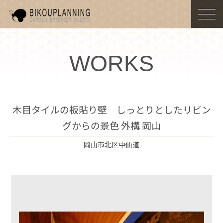
togg
navi
WORKS
木目タイルの板貼り壁 しっとりとしたリビン
グからの景色 外構 岡山
岡山市北区中仙道