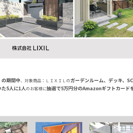
金）の期間中
ガーデンルーム、デッキ、S
、対象商品：ＬＩＸＩＬの
た5人に1人
抽選で5万円分のAmazonギフトカード
のお客様に