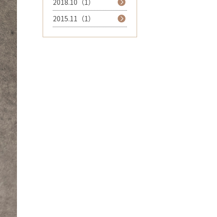
2018.10（1）
2015.11（1）