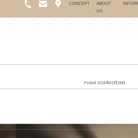
CONCEPT
ABOUT
INFOR
US
Posted 2026年02月28日
！