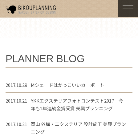
togg
navi
PLANNER BLOG
2017.10.29
Mシェードはかっこいいカーポート
2017.10.21
YKKエクステリアフォトコンテスト2017 今
年も2年連続金賞受賞 美興プランニング
2017.10.21
岡山 外構・エクステリア 設計施工 美興プラン
ニング