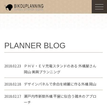
togg
navi
PLANNER BLOG
2018.02.23
ＰＨＶ・ＥＶ充電スタンドのある 外構屋さん
岡山 美興プランニング
2018.02.18
デザインパネルで余白を綺麗に作る外構 岡山
2018.02.17
瀬戸内市新築外構 平屋に似合う雑木のアプロ
ーチ