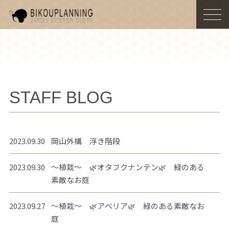
togg
navi
STAFF BLOG
2023.09.30
岡山外構 浮き階段
2023.09.30
～植栽～ 🌿オタフクナンテン🌿 緑のある
素敵なお庭
2023.09.27
～植栽～ 🌿アベリア🌿 緑のある素敵なお
庭