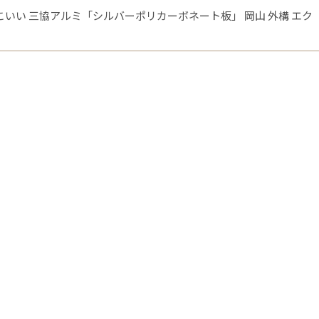
いい 三協アルミ「シルバーポリカーボネート板」 岡山 外構 エク