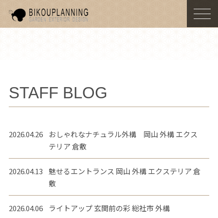
togg
navi
STAFF BLOG
2026.04.26
おしゃれなナチュラル外構 岡山 外構 エクス
テリア 倉敷
2026.04.13
魅せるエントランス 岡山 外構 エクステリア 倉
敷
2026.04.06
ライトアップ 玄関前の彩 総社市 外構