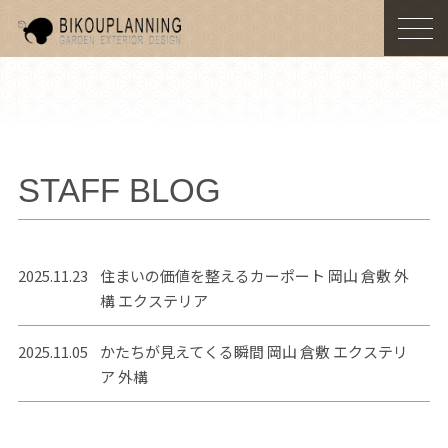
togg
navi
STAFF BLOG
2025.11.23
住まいの価値を整えるカーポート 岡山 倉敷 外
構 エクステリア
2025.11.05
かたちが見えてくる瞬間 岡山 倉敷 エクステリ
ア 外構