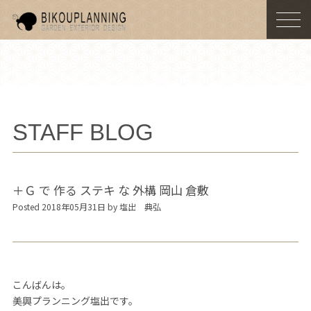
togg
navi
STAFF BLOG
＋Ｇ で 作る ステキ な 外構 岡山 倉敷
Posted 2018年05月31日 by 塩出 典弘
こんばんは。
美興プランニング塩出です。