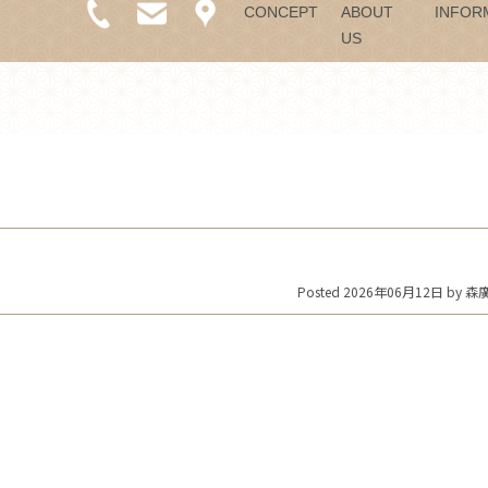
CONCEPT
ABOUT
INFOR
US
Posted 2026年06月12日 by 森