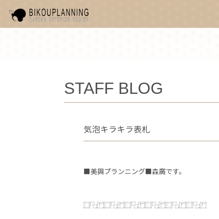
STAFF BLOG
気泡キラキラ表札
■美興プランニング■森廣です。
⿴⿻⿸⿴⿻⿸⿴⿻⿸⿴⿻⿸⿴⿻⿸⿴⿻⿸