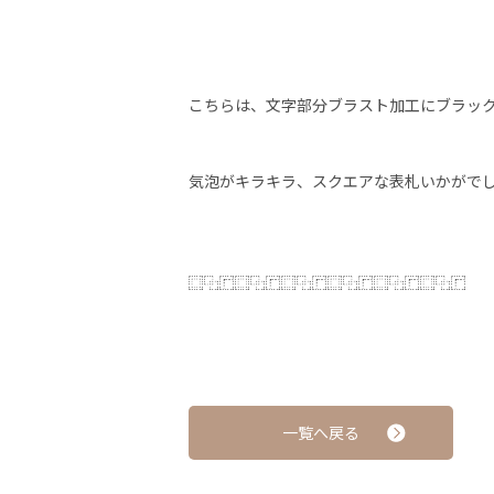
こちらは、文字部分ブラスト加工にブラッ
気泡がキラキラ、スクエアな表札いかがで
⿴⿻⿸⿴⿻⿸⿴⿻⿸⿴⿻⿸⿴⿻⿸⿴⿻⿸
一覧へ戻る